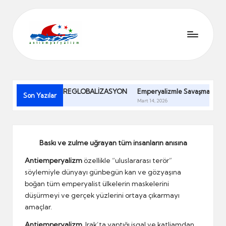
A
Baskı
ve
n
zulme
ti
uğrayan
 KOLONİZASYON – REGLOBALİZASYON
Emperyalizmle Savaşmak Gerekti
Son Yazılar
tüm
Mart 14, 2026
e
insanlar
m
birleşelim,
el
p
Baskı ve zulme uğrayan tüm insanların anısına
ele
e
verelim,
Antiemperyalizm
özellikle “uluslararası terör”
ayağa
söylemiyle dünyayı günbegün kan ve gözyaşına
r
kalkalım,
boğan tüm emperyalist ülkelerin maskelerini
y
zulme
düşürmeyi ve gerçek yüzlerini ortaya çıkarmayı
karşı
amaçlar.
al
duralım.
Antiemperyalizm
, Irak’ta yaptığı işgal ve katliamdan,