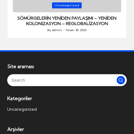
Posted
P
Uncategorized
in
i
SÖMÜRGELERİN YENİDEN PAYLAŞIMI – YENİDEN
E
KOLONİZASYON – REGLOBALİZASYON
By
admin
Nisan 30, 2026
Posted
by
Site araması
Kategoriler
Uncategorized
Arşivler