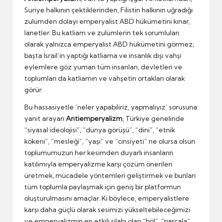
iz
Suriye halkının çektiklerinden, Filistin halkının uğradığı
m
zulümden dolayı emperyalist ABD hükümetini kınar,
lanetler. Bu katliam ve zulümlerin tek sorumluları
olarak yalnızca emperyalist ABD hükümetini görmez;
başta İsrail’in yaptığı katliama ve insanlık dışı vahşi
eylemlere göz yuman tüm insanları, devletleri ve
toplumları da katliamın ve vahşetin ortakları olarak
görür.
Bu hassasiyetle ‘neler yapabiliriz, yapmalıyız’ sorusuna
yanıt arayan
Antiemperyalizm
, Türkiye genelinde
“siyasal ideolojisi”, “dünya görüşü”, “dini”, “etnik
kökeni”, “mesleği”, “yaşı” ve “cinsiyeti” ne olursa olsun
toplumumuzun her kesimden duyarlı insanların
katılımıyla emperyalizme karşı çözüm önerileri
üretmek, mücadele yöntemleri geliştirmek ve bunları
tüm toplumla paylaşmak için geniş bir platformun
oluşturulmasını amaçlar. Ki böylece, emperyalistlere
karşı daha güçlü olarak sesimizi yükseltebileceğimizi
ve emperyalizmin en etkili silahı olan “böl”, “parçala”