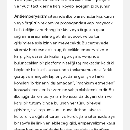
ve “yut” taktiklerine karşı koyabileceğimizi düşünür.
Antiemperyalizm
sitesinde ilke olarak hiçbir kişi, kurum
veya örgütün reklam ve propagandası yapılmayacak,
birlikteliğimiz herhangi bir kişi veya örgütün çıkar
sağlama aracı haline getirilmeyecek ve bu tür
girişimlere asla izin verilmeyecektir. Bu çerçevede,
sitemiz herkese açık olup, öncelikle emperyalizme
karşı çıkış esasında kişilerin görüş alış verişinde
bulunacakları bir platform niteliği taşımaktadır; kaldı ki,
böyle bir birliktelik sonucunda toplumumuzdaki farklı
görüş ve inançtaki kişiler çok daha geniş ve farklı
konuları “birbirlerini dışlamadan”, “mahkum etmeden”
konuşabilecekleri bir zemine sahip olabileceklerdir. Bu
ilke ışığında, emperyalizm konusunda duyarlı olan ve
karşı bir tutum içinde bulunan her türlü bireysel
girişime, sivil toplum kuruluşuna, iktisadi-siyasal-
kültürel ve eğitsel kurum ve kuruluşlara sitemizde ayrı
bir sayfa ile link verilebileceği gibi, emperyalizme karşı
duran herkes görüşlerini bu site aracılığıyla özgürce