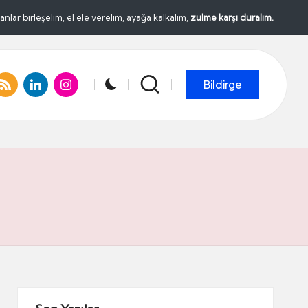
lar birleşelim, el ele verelim, ayağa kalkalım,
zulme karşı duralım.
om
r.com
ss.com
linkedin.com
instagram.com
Bildirge