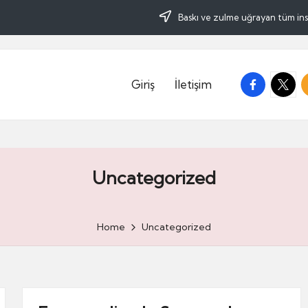
Baskı ve zulme uğrayan tüm insan
facebook.c
twitte
r
Giriş
İletişim
Uncategorized
Home
Uncategorized