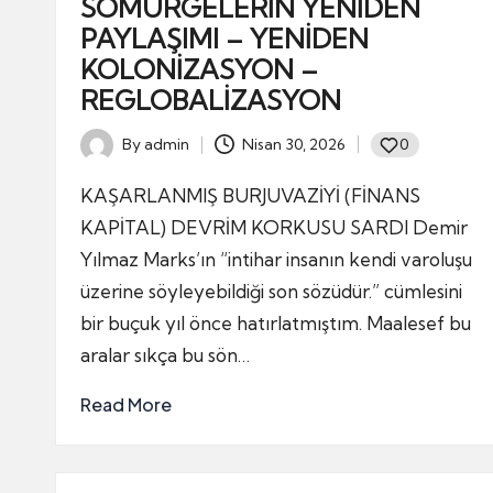
SÖMÜRGELERİN YENİDEN
ayağa
r
PAYLAŞIMI – YENİDEN
kalkalım,
KOLONİZASYON –
y
zulme
REGLOBALİZASYON
karşı
al
duralım.
By
admin
Nisan 30, 2026
0
Posted
iz
by
KAŞARLANMIŞ BURJUVAZİYİ (FİNANS
m
KAPİTAL) DEVRİM KORKUSU SARDI Demir
Yılmaz Marks’ın “intihar insanın kendi varoluşu
üzerine söyleyebildiği son sözüdür.” cümlesini
bir buçuk yıl önce hatırlatmıştım. Maalesef bu
aralar sıkça bu sön…
Read More